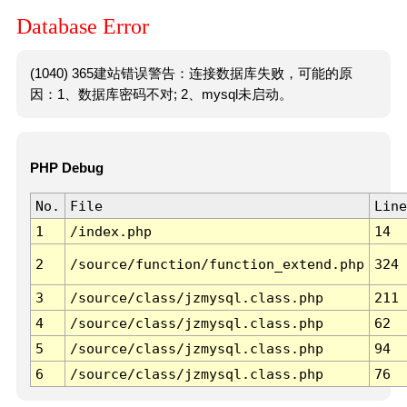
Database Error
(1040) 365建站错误警告：连接数据库失败，可能的原
因：1、数据库密码不对; 2、mysql未启动。
PHP Debug
No.
File
Line
1
/index.php
14
2
/source/function/function_extend.php
324
3
/source/class/jzmysql.class.php
211
4
/source/class/jzmysql.class.php
62
5
/source/class/jzmysql.class.php
94
6
/source/class/jzmysql.class.php
76