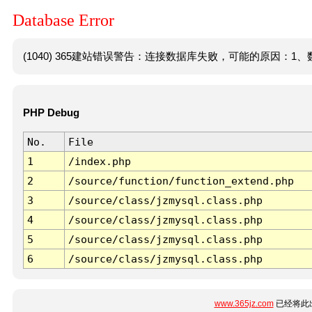
Database Error
(1040) 365建站错误警告：连接数据库失败，可能的原因：1、数
PHP Debug
No.
File
1
/index.php
2
/source/function/function_extend.php
3
/source/class/jzmysql.class.php
4
/source/class/jzmysql.class.php
5
/source/class/jzmysql.class.php
6
/source/class/jzmysql.class.php
www.365jz.com
已经将此