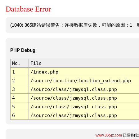
Database Error
(1040) 365建站错误警告：连接数据库失败，可能的原因：1、数
PHP Debug
No.
File
1
/index.php
2
/source/function/function_extend.php
3
/source/class/jzmysql.class.php
4
/source/class/jzmysql.class.php
5
/source/class/jzmysql.class.php
6
/source/class/jzmysql.class.php
www.365jz.com
已经将此