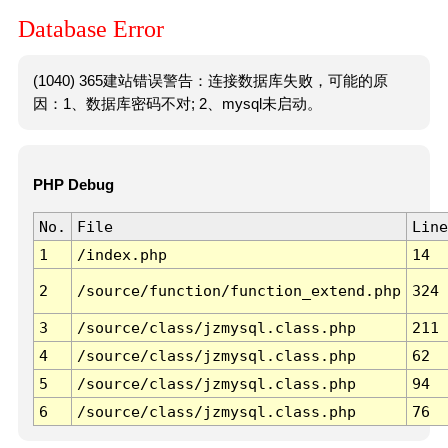
Database Error
(1040) 365建站错误警告：连接数据库失败，可能的原
因：1、数据库密码不对; 2、mysql未启动。
PHP Debug
No.
File
Line
1
/index.php
14
2
/source/function/function_extend.php
324
3
/source/class/jzmysql.class.php
211
4
/source/class/jzmysql.class.php
62
5
/source/class/jzmysql.class.php
94
6
/source/class/jzmysql.class.php
76