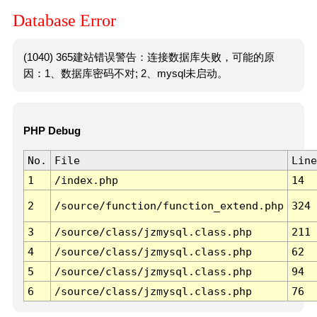
Database Error
(1040) 365建站错误警告：连接数据库失败，可能的原
因：1、数据库密码不对; 2、mysql未启动。
PHP Debug
No.
File
Line
1
/index.php
14
2
/source/function/function_extend.php
324
3
/source/class/jzmysql.class.php
211
4
/source/class/jzmysql.class.php
62
5
/source/class/jzmysql.class.php
94
6
/source/class/jzmysql.class.php
76