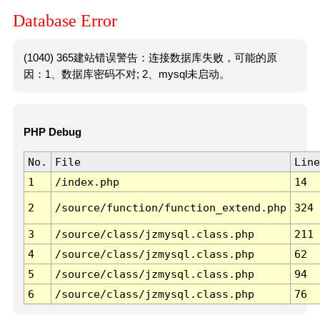
Database Error
(1040) 365建站错误警告：连接数据库失败，可能的原
因：1、数据库密码不对; 2、mysql未启动。
PHP Debug
No.
File
Line
1
/index.php
14
2
/source/function/function_extend.php
324
3
/source/class/jzmysql.class.php
211
4
/source/class/jzmysql.class.php
62
5
/source/class/jzmysql.class.php
94
6
/source/class/jzmysql.class.php
76