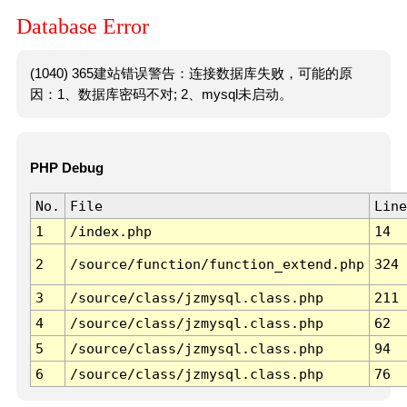
Database Error
(1040) 365建站错误警告：连接数据库失败，可能的原
因：1、数据库密码不对; 2、mysql未启动。
PHP Debug
No.
File
Line
1
/index.php
14
2
/source/function/function_extend.php
324
3
/source/class/jzmysql.class.php
211
4
/source/class/jzmysql.class.php
62
5
/source/class/jzmysql.class.php
94
6
/source/class/jzmysql.class.php
76